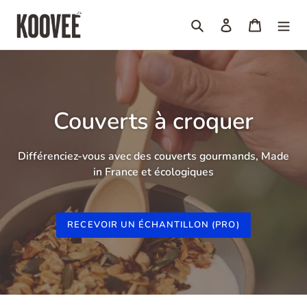
Vai
direttamente
Cerca
Accedi
Carrello
ai
contenuti
Couverts à croquer
Différenciez-vous avec des couverts gourmands, Made
in France et écologiques
RECEVOIR UN ÉCHANTILLON (PRO)